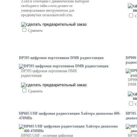
2-slot в сочетании с динамическим выбором
свободного тайм-слота делают ее
универсальным инструментом для
продвинутых пользователей сети.
С
Сравнить
DP595 цифровая портативная DMR радиостанция
DP990
радио
DP595 цифровая портативная DMR
радиостанция
DP990
DMR 
Сравнить
С
HP605 UHF цифровая радиостанция Хайтера диапазона 400-
HP705
470MHz
диапа
HP605 UHF - отличная цифровая
HP705