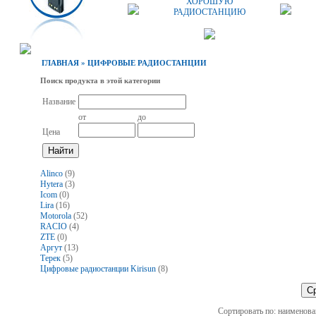
ХОРОШУЮ
РАДИОСТАНЦИЮ
ГЛАВНАЯ
»
ЦИФРОВЫЕ РАДИОСТАНЦИИ
Поиск продукта в этой категории
Название
от
до
Цена
Alinco
(9)
Hytera
(3)
Icom
(0)
Lira
(16)
Motorola
(52)
RACIO
(4)
ZTE
(0)
Аргут
(13)
Терек
(5)
Цифровые радиостанции Kirisun
(8)
Сортировать по: наименова