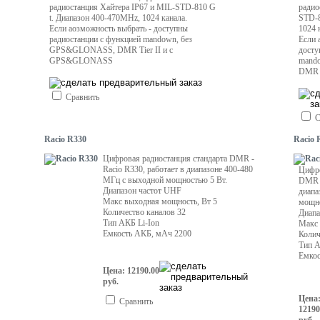
радиостанция Хайтера IP67 и MIL-STD-810 G
радио
t. Диапазон 400-470MHz, 1024 канала.
STD-8
Если аозможность выбрать - доступны
1024 
радиостанции с функцией mandown, без
Если 
GPS&GLONASS, DMR Tier II и с
досту
GPS&GLONASS
mand
DMR 
Сравнить
С
Racio R330
Racio 
Цифровая радиостанция стандарта DMR -
Racio R330, работает в диапазоне 400-480
Цифро
МГц с выходной мощностью 5 Вт.
DMR -
Диапазон частот UHF
диапа
Макс выходная мощность, Вт 5
мощно
Количество каналов 32
Диапа
Тип АКБ Li-Ion
Макс 
Емкость АКБ, мАч 2200
Колич
Тип А
Емкос
Цена: 12190.00
руб.
Цена
Сравнить
12190