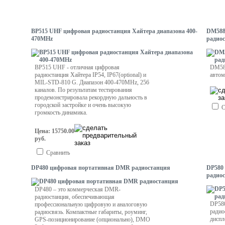
BP515 UHF цифровая радиостанция Хайтера диапазона 400-
DM588
470MHz
радио
BP515 UHF - отличная цифровая
DM58
радиостанция Хайтера IP54, IP67(optional) и
авто
MIL-STD-810 G. Диапазон 400-470MHz, 256
каналов. По результатам тестирования
продемонстрировала рекордную дальность в
городской застройке и очень высокую
С
громкость динамика.
Цена: 15750.00
руб.
Сравнить
DP480 цифровая портативная DMR радиостанция
DP580
радио
DP480 – это коммерческая DMR-
радиостанция, обеспечивающая
DP58
профессиональную цифровую и аналоговую
радио
радиосвязь. Компактные габариты, роуминг,
диспл
GPS-позиционирование (опционально), DMO