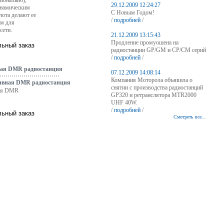
ионально),
29.12.2009 12:24:27
инамическим
С Новым Годом!
ота делают ее
/
подробней
/
м для
сети.
21.12.2009 13:15:43
Продление промуошена на
радиостанции GP/GM и CP/CM серий
/
подробней
/
ная DMR радиостанция
07.12.2009 14:08:14
Компания Моторола объявила о
снятии с производства радиостанций
ная DMR
GP320 и ретранслятора MTR2000
UHF 40W.
/
подробней
/
Смотреть все...