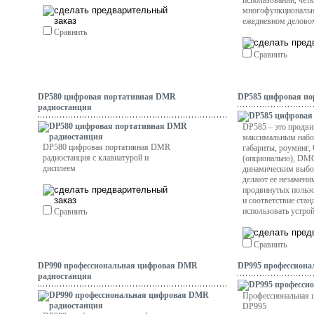
использовании, четк
многофункционально
ежедневном делово
Сравнить
Сравнить
DP580 цифровая портативная DMR
DP585 цифровая п
радиостанция
DP585 – это продв
максимальным набо
DP580 цифровая портативная DMR
габариты, роуминг,
радиостанция с клавиатурой и
(опционально), DMO 
дисплеем
динамическим выбо
делают ее незамен
продвинутых пользо
и соответствие ста
использовать устро
Сравнить
Сравнить
DP990 профессиональная цифровая DMR
DP995 профессион
радиостанция
Профессиональная 
DP995