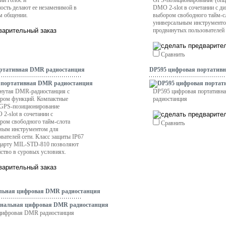
ий голос и
GPS-позиционирование (опц
сть делают ее незаменимой в
DMO 2-slot в сочетании с д
м общении.
выбором свободного тайм-сл
универсальным инструменто
продвинутых пользователей 
Сравнить
ортативная DMR радиостанция
DP595 цифровая портатив
инутая DMR-радиостанция с
DP595 цифровая портатив
ром функций. Компактные
радиостанция
 GPS-позиционирование
2-slot в сочетании с
ром свободного тайм-слота
Сравнить
имым инструментом для
вателей сети. Класс защиты IP67
ндарту MIL-STD-810 позволяют
йство в суровых условиях.
альная цифровая DMR радиостанция
цифровая DMR радиостанция