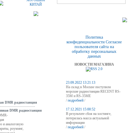
ХОРОШИЙ
КИТАЙ
Политика
конфиденциальности
Согласие
пользователя сайта на
обработку персональных
данных
НОВОСТИ МАГАЗИНА
23.09.2022 13:21:13
На склад в Москве поступили
морские радиостанции RECENT RS-
35M и RS-35ME
/
подробней
/
ная DMR радиостанция
17.12.2021 15:00:52
В результате сбоя на хостинге,
 DMR-
потерялась масса актуальной
щая
информации
ю и аналоговую
/
подробней
/
ариты, роуминг,