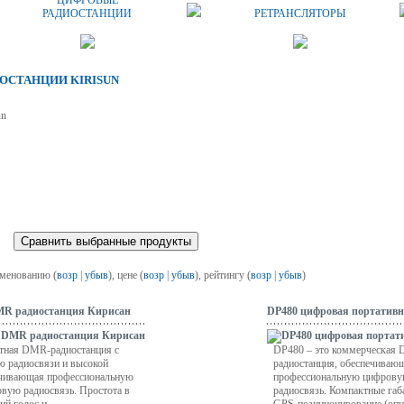
ЦИФРОВЫЕ
РАДИОСТАНЦИИ
РЕТРАНСЛЯТОРЫ
ОСТАНЦИИ KIRISUN
un
именованию (
возр
|
убыв
), цене (
возр
|
убыв
), рейтингу (
возр
|
убыв
)
MR радиостанция Кирисан
DP480 цифровая портатив
ктная DMR-радиостанция с
DP480 – это коммерческая
ю радиосвязи и высокой
радиостанция, обеспечиваю
ечивающая профессиональную
профессиональную цифрову
вую радиосвязь. Простота в
радиосвязь. Компактные габ