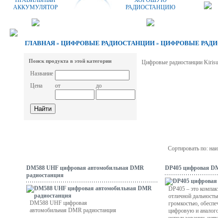
ПРАВИЛЬНЫЙ
ХОРОШУЮ
АККУМУЛЯТОР
РАДИОСТАНЦИЮ
ГЛАВНАЯ
ЦИФРОВЫЕ РАДИОСТАНЦИИ
ЦИФРОВЫЕ РАДИ
»
»
Поиск продукта в этой категории
Цифровые радиостанции Kiris
Название
Цена
от
до
Сортировать по: на
DM588 UHF цифровая автомобильная DMR
DP405 цифровая D
радиостанция
DP405 – это компа
отличной дальность
DM588 UHF цифровая
громкостью, обесп
автомобильная DMR радиостанция
цифровую и аналого