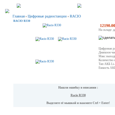
Главная
Цифровые радиостанции
RACIO
»
»
RACIO R330
12190.00
На складе: д
Цифровая ра
Диапазон ча
Макс выходн
Количество 
Тип АКБ Li-
Емкость АК
Нашли ошибку в описании :
Racio R330
Выделите её мышкой и нажмите Ctrl + Enter!