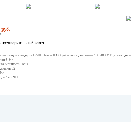
 руб.
а
диостанция стандарта DMR - Racio R330, работает в диапазоне 400-480 МГц с выходно
стот UHF
ая мощность, Вт 5
каналов 32
Ion
Б, мАч 2200