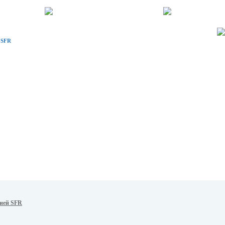
 SFR
цией SFR