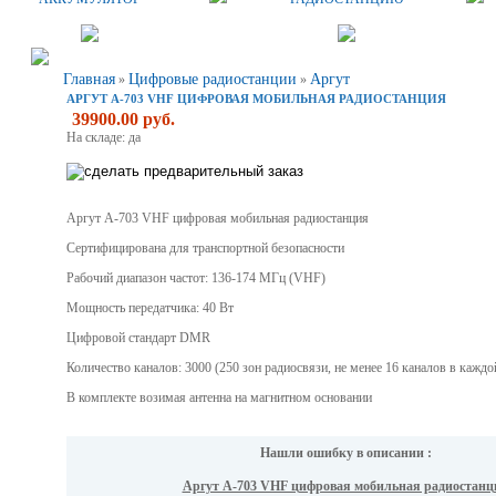
Главная
Цифровые радиостанции
Аргут
»
»
АРГУТ А-703 VHF ЦИФРОВАЯ МОБИЛЬНАЯ РАДИОСТАНЦИЯ
39900.00 руб.
На складе: да
Аргут А-703 VHF цифровая мобильная радиостанция
Сертифицирована для транспортной безопасности
Рабочий диапазон частот: 136-174 МГц (VHF)
Мощность передатчика: 40 Вт
Цифровой стандарт DMR
Количество каналов: 3000 (250 зон радиосвязи, не менее 16 каналов в каждо
В комплекте возимая антенна на магнитном основании
Нашли ошибку в описании :
Аргут А-703 VHF цифровая мобильная радиостанц