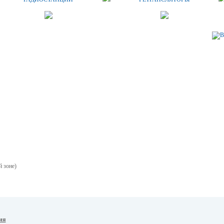
й зоне)
ия