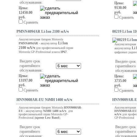
обслуживания:
Цена:
9130.00
Цена:
руб.
12450.00
руб.
Сравнить
Сравнить
PMNN4094AR Li-Ion 2100 мА/ч
00219 Li Ion 1
Аккумуляторная батарея Motorola
Li Ion
PMNN4094AR
- аккумулятор
Аккумуляторная 
2100
мА/ч
Li
для профессиональной серии
аккумулятор
Motorola GP-Professional класса
IP67
.
цифровых радиос
Введите срок
Введите срок
гарантийного
гарантийного
обслуживания:
обслуживания
Цена:
Цена:
13197.00
3735.00
руб.
руб.
Сравнить
Сравнить
HNN9008AR-EU NiMH 1400 мА/ч
HNN9009AR-EU
Аккумуляторная батарея Motorola
HNN9008AR-
Аккумуляторная 
EU
- аккумулятор
NiMH
1400 мА/ч
для
HNN9009AR-EU
профессиональной серии Motorola GP-
мА/ч
для профес
Professional (
кроме Low Band
).
GP-Professional
Введите срок
Введите срок
гарантийного
гарантийного
обслуживания:
обслуживания