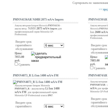
Сортировать по: наименован
<< пре
PMNN4156AR NiMH 2075 мА/ч Impres
PMNN4159AR Li
Аккумуляторная батарея Motorola
PMNN4156
-
Аккумуляторная б
NiMH
2075 мА/ч
Impres
для
аккумулятор
Motorola
PMNN4
профессиональной серии Motorola GP-
Ion
2600 мА/ч
Professional
.
профессионально
Professional
.
Введите срок
гарантийного
Введите срок
обслуживания:
гарантийного
обслуживания
Цена:
7055.00
Цена:
руб.
7885.00
руб.
Сравнить
Сравнить
PMNN4073_R Li Ion 1400 мА/ч FM
PMNN4074AR L
Аккумуляторная 
PMNN4074AR
- 
Аккумуляторная батарея Motorola
мА/ч
Li Ion
1400
для профе
PMNN4073_R
- аккумулятор
Motorola GP-Prof
мА/ч FM
для профессиональной серии
Motorola GP-Professional класса
IP67
.
Введите срок
гарантийного
Введите срок
обслуживания
гарантийного