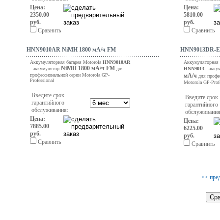
Цена:
Цена:
2350.00
5810.00
руб.
руб.
Сравнить
Сравнить
HNN9010AR NiMH 1800 мА/ч FM
HNN9013DR-EU
Аккумуляторная батарея Motorola
HNN9010AR
Аккумуляторная 
NiMH
1800 мА/ч FM
- аккумулятор
для
HNN9013
- акку
профессиональной серии Motorola GP-
мА/ч
для профе
Professional
Motorola GP-Profe
Введите срок
Введите срок
гарантийного
гарантийного
обслуживания:
обслуживания
Цена:
Цена:
7885.00
6225.00
руб.
руб.
Сравнить
Сравнить
<< пре