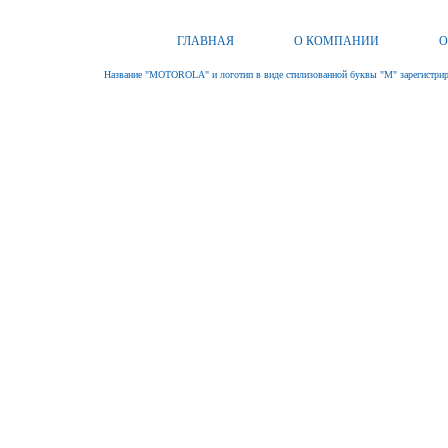
ГЛАВНАЯ
О КОМПАНИИ
О
Название "MOTOROLA" и логотип в виде стилизованной буквы "M" зарегистриро