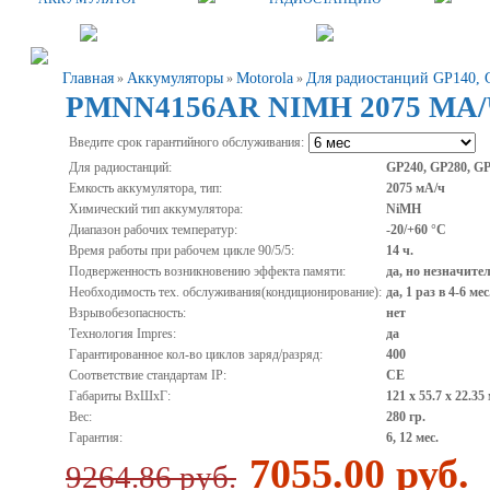
Главная
Аккумуляторы
Motorola
Для радиостанций GP140, 
»
»
»
PMNN4156AR NIMH 2075 МА
Введите срок гарантийного обслуживания:
Для радиостанций:
GP240, GP280, GP
Емкость аккумулятора, тип:
2075 мА/ч
Химический тип аккумулятора:
NiMH
Диапазон рабочих температур:
-20/+60 °С
Время работы при рабочем цикле 90/5/5:
14 ч.
Подверженность возникновению эффекта памяти:
да, но незначите
Необходимость тех. обслуживания(кондиционирование):
да, 1 раз в 4-6 мес
Взрывобезопасность:
нет
Технология Impres:
да
Гарантированное кол-во циклов заряд/разряд:
400
Соответствие стандартам IP:
CE
Габариты ВхШхГ:
121 х 55.7 х 22.35
Вес:
280 гр.
Гарантия:
6, 12 мес.
7055.00 руб.
9264.86 руб.