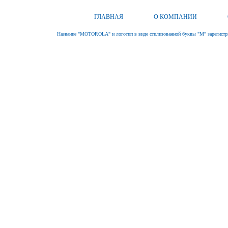
ГЛАВНАЯ
О КОМПАНИИ
Название "MOTOROLA" и логотип в виде стилизованной буквы "M" зарегистри