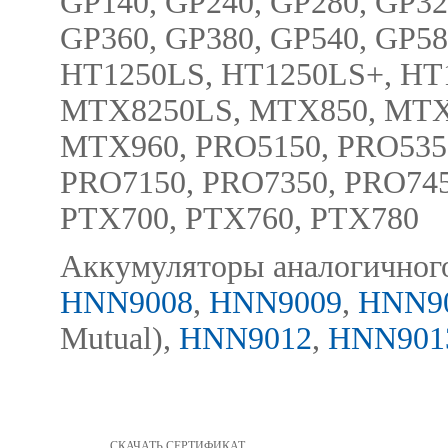
GP140, GP240, GP280, GP32
GP360, GP380, GP540, GP58
HT1250LS, HT1250LS+, HT
MTX8250LS, MTX850, MTX
MTX960, PRO5150, PRO5350
PRO7150, PRO7350, PRO745
PTX700, PTX760, PTX780
Аккумуляторы аналогичного
HNN9008
,
HNN9009
,
HNN9
Mutual),
HNN9012
,
HNN901
СКАЧАТЬ СЕРТИФИКАТ