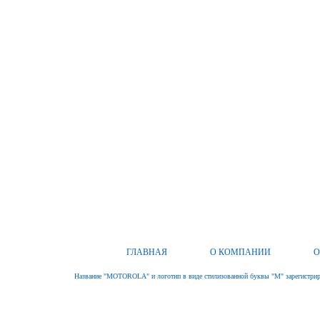
ГЛАВНАЯ
О КОМПАНИИ
О
Название "MOTOROLA" и логотип в виде стилизованной буквы "M" зарегистриро