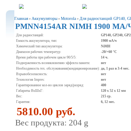
Главная
Аккумуляторы
Motorola
Для радиостанций GP140, G
»
»
»
PMNN4154AR NIMH 1900 МА/
Для радиостанций:
GP140, GP240, GP2
Емкость аккумулятора, тип:
1900 мА/ч
Химический тип аккумулятора:
NiMH
Диапазон рабочих температур:
-20/+60 °С
Время работы при рабочем цикле 90/5/5:
14 ч.
Подверженность возникновению эффекта памяти:
нет
Необходимость тех. обслуживания(кондиционирование):
да, 1 раз в 3-4 мес.
Взрывобезопасность:
нет
Технология Impres:
нет
Гарантированное кол-во циклов заряд/разряд:
400
Габариты ВхШхГ:
120 x 52 x 12 мм
Вес:
215 гр.
Гарантия:
6, 12 мес.
5810.00 руб.
Вес продукта: 204 g