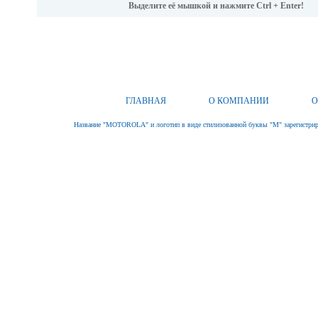
Выделите её мышкой и нажмите Ctrl + Enter!
ГЛАВНАЯ
О КОМПАНИИ
О
Название "MOTOROLA" и логотип в виде стилизованной буквы "M" зарегистриро