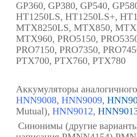
GP360, GP380, GP540, GP580
HT1250LS, HT1250LS+, HT1
MTX8250LS, MTX850, MTX8
MTX960, PRO5150, PRO5350
PRO7150, PRO7350, PRO745
PTX700, PTX760, PTX780
Аккумуляторы аналогичного
HNN9008
,
HNN9009
,
HNN90
Mutual),
HNN9012
,
HNN901
Синонимы (другие вариант
написания
PMNN4154)
PMN