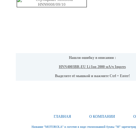
Нашли ошибку в описании :
HNN4003BR-EU Li Ion 2000 мА/ч Impres
Выделите её мышкой и нажмите Ctrl + Enter!
ГЛАВНАЯ
О КОМПАНИИ
О
Название "MOTOROLA" и логотип в виде стилизованной буквы "M" зарегистриро