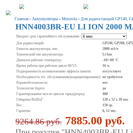
Главная
Аккумуляторы
Motorola
Для радиостанций GP140, G
»
»
»
HNN4003BR-EU LI ION 2000 
Введите срок гарантийного обслуживания:
Для радиостанций:
GP240, GP280, GP5
Емкость аккумулятора, тип:
2000 мА/ч
Химический тип аккумулятора:
Li Ion
Диапазон рабочих температур:
-10/+60 °С
Время работы при рабочем цикле 90/5/5:
16 ч.
Подверженность возникновению эффекта памяти:
отсутствует
Необходимость тех. обслуживания(кондиционирование):
не требуется
Взрывобезопасность:
нет
Технология Impres:
да
Гарантированное кол-во циклов заряд/разряд:
400
Габариты ВхШхГ:
120 х 52 х 20 мм.
Вес:
150 гр.
Гарантия:
6, 12 мес.
7885.00 руб.
9264.86 руб.
При покупке "HNN4003BR-EU Li I