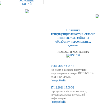
ХОРОШИЙ
КИТАЙ
Политика
конфиденциальности
Согласие
пользователя сайта на
обработку персональных
данных
НОВОСТИ МАГАЗИНА
23.09.2022 13:21:13
На склад в Москве поступили
морские радиостанции RECENT RS-
35M и RS-35ME
/
подробней
/
17.12.2021 15:00:52
В результате сбоя на хостинге,
потерялась масса актуальной
информации
/
подробней
/