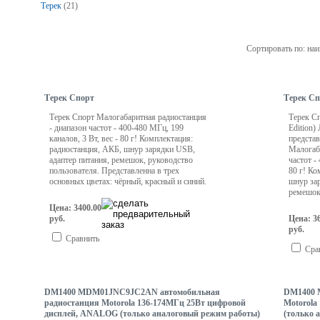
Терек
(21)
Сортировать по: на
Терек Спорт
Терек Сп
Терек Спорт Малогабаритная радиостанция
Терек С
- диапазон частот - 400-480 МГц, 199
Edition)
каналов, 3 Вт, вес - 80 г! Комплектация:
представ
радиостанция, АКБ, шнур зарядки USB,
Малогаба
адаптер питания, ремешок, руководство
частот -
пользователя. Представленна в трех
80 г! Ко
основных цветах: чёрный, красный и синий.
шнур зар
ремешок
Цена: 3400.00
руб.
Цена: 3
руб.
Сравнить
Сра
DM1400 MDM01JNC9JC2AN автомобильная
DM1400 
радиостанция Motorola 136-174МГц 25Вт цифровой
Motorola
дисплей, ANALOG (только аналоговый режим работы)
(только 