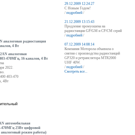
29.12.2009 12:24:27
С Новым Годом!
/
подробней
/
21.12.2009 13:15:43
Продление промуошена на
радиостанции GP/GM и CP/CM серий
/
подробней
/
аналоговая радиостанция
07.12.2009 14:08:14
аналов, 4 Вт
Компания Моторола объявила о
снятии с производства радиостанций
GP320 и ретранслятора MTR2000
UHF 40W.
ена
/
подробней
/
аря 2022.
Смотреть все...
во.
400 403-470
в, 4Вт
N автомобильная
3-470МГц 25Вт цифровой
 аналоговый режим работы)