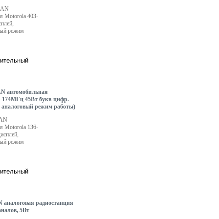
2AN
я Motorola 403-
плей,
ый режим
 автомобильная
6-174МГц 45Вт букв-цифр.
 аналоговый режим работы)
2AN
я Motorola 136-
исплей,
ый режим
аналоговая радиостанция
аналов, 5Вт