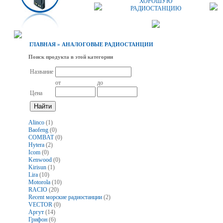
ХОРОШУЮ
РАДИОСТАНЦИЮ
ГЛАВНАЯ
»
АНАЛОГОВЫЕ РАДИОСТАНЦИИ
Поиск продукта в этой категории
Название
от
до
Цена
Alinco
(1)
Baofeng
(0)
COMBAT
(0)
Hytera
(2)
Icom
(0)
Kenwood
(0)
Kirisun
(1)
Lira
(10)
Motorola
(10)
RACIO
(20)
Recent морские радиостанции
(2)
VECTOR
(0)
Аргут
(14)
Грифон
(6)