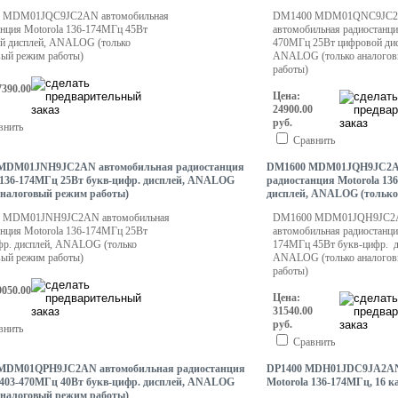
 MDM01JQC9JC2AN автомобильная
DM1400 MDM01QNC9JC
анция Motorola 136-174МГц 45Вт
автомобильная радиостанци
й дисплей, ANALOG (только
470МГц 25Вт цифровой дис
вый режим работы)
ANALOG (только аналогов
работы)
7390.00
Цена:
24900.00
руб.
внить
Сравнить
MDM01JNH9JC2AN автомобильная радиостанция
DM1600 MDM01JQH9JC2AN
 136-174МГц 25Вт букв-цифр. дисплей, ANALOG
радиостанция Motorola 13
аналоговый режим работы)
дисплей, ANALOG (только
 MDM01JNH9JC2AN автомобильная
DM1600 MDM01JQH9JC
анция Motorola 136-174МГц 25Вт
автомобильная радиостанци
фр. дисплей, ANALOG (только
174МГц 45Вт букв-цифр. д
вый режим работы)
ANALOG (только аналогов
работы)
9050.00
Цена:
31540.00
руб.
внить
Сравнить
MDM01QPH9JC2AN автомобильная радиостанция
DP1400 MDH01JDC9JA2AN 
 403-470МГц 40Вт букв-цифр. дисплей, ANALOG
Motorola 136-174МГц, 16 к
аналоговый режим работы)