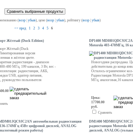
именованию (
возр
|
убыв
), цене (
возр
|
убыв
), рейтингу (
возр
|
убыв
)
<< пред
1
2
3
4
5
6
орт Жёлтый (Duck Edition)
DP1400 MDH01QDC9JC2AN 
Motorola 403-470МГц, 16 к
порт Жёлтый (Duck
 Лимитированная версия
ленная в жёлтом цвете.
ритная радиостанция - диапазон
Новогодняя распродажа. Ц
 400-480 МГц, 199 каналов, 3 Вт, вес -
действительна до конца янв
мплектация: радиостанция, АКБ,
Осталось ограниченное кол-
ядки USB, адаптер питания,
Радиостанция Motorola DP1
, руководство пользователя
МГц, аналоговая,16 канало
600.00
Цена:
17700.00
внить
руб.
Сравнить
MDM01JQC9JC2AN автомобильная радиостанция
DM1400 MDM01QNC9JC2A
 136-174МГц 45Вт цифровой дисплей, ANALOG
радиостанция Motorola 40
аналоговый режим работы)
дисплей, ANALOG (только