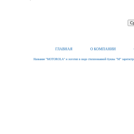
ГЛАВНАЯ
О КОМПАНИИ
Название "MOTOROLA" и логотип в виде стилизованной буквы "M" зарегистри