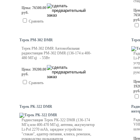
ста
Цена: 76500.00
Цен
руб.
765
руб
Сравнить
Терек РМ-302 DMR
Тере
Терек РМ-302 DMR Автомобильная
радиостанция РM-302 DMR (136-174 и 400-
Рад
480 МГц) - 55Вт
Li-
устр
пит
Цена: 39200.00
рук
руб.
Цен
Сравнить
192
руб
Терек РК-322 DMR
Ради
инте
Рад
Радиостанция Терек РК-322 DMR (136-174
VHF
МГц или 400-470 МГц), антенна, аккумулятор
шлю
Li-Pol 2270 mAh, зарядное устройство
"стакан", адаптер питания, клипса, ремешок,
Цен
руководство пользователя