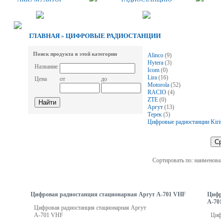
ГЛАВНАЯ
ЦИФРОВЫЕ РАДИОСТАНЦИИ
»
Поиск продукта в этой категории
Alinco
(9)
Hytera
(3)
Название
Icom
(0)
Lira
(16)
Цена
от
до
Motorola
(52)
RACIO
(4)
ZTE
(0)
Аргут
(13)
Терек
(5)
Цифровые радиостанции Kiri
Сортировать по: наименова
Цифровая радиостанция стационарная Аргут А-701 VHF
Цифр
А-70
Цифровая радиостанция стационарная Аргут
А-701 VHF
Циф