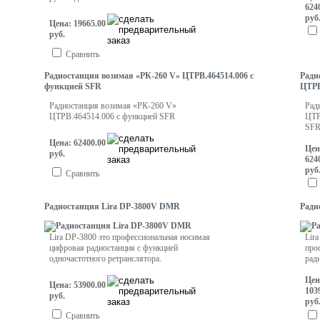
624
руб
Цена: 19665.00
руб.
Сравнить
Радиостанция возимая «РК-260 V» ЦТРВ.464514.006 с
Ради
функцией SFR
ЦТРВ
Радиостанция возимая «РК-260 V»
Рад
ЦТРВ.464514.006 с функцией SFR
ЦТР
SF
Цена: 62400.00
Цен
руб.
624
руб
Сравнить
Радиостанция Lira DP-3800V DMR
Ради
Lira DP-3800 это профессиональная носимая
Lir
цифровая радиостанция
с функцией
про
одночастотного ретранслятора.
рад
Цен
Цена: 53900.00
103
руб.
руб
Сравнить