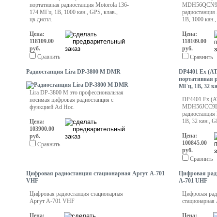
портативная радиостанция Motorola 136-
MDH56QCN9P
174 МГц, 1В, 1000 кан., GPS, клав.,
радиостанция 
цв.диспл.
1В, 1000 кан.,
Цена:
Цена:
118109.00
118109.00
руб.
руб.
Сравнить
Сравнить
Радиостанция Lira DP-3800 M DMR
DP4401 Ex (
портативная р
МГц, 1В, 32 ка
Lira DP-3800 М это профессиональная
DP4401 Ex (
носимая цифровая радиостанция с
MDH56JCC9L
функцией Ad Hoc.
радиостанция 
1В, 32 кан., G
Цена:
103900.00
Цена:
руб.
100845.00
Сравнить
руб.
Сравнить
Цифровая радиостанция стационарная Аргут А-701
Цифровая рад
VHF
А-701 UHF
Цифровая радиостанция стационарная
Цифровая рад
Аргут А-701 VHF
стационарная
Цена:
Цена: