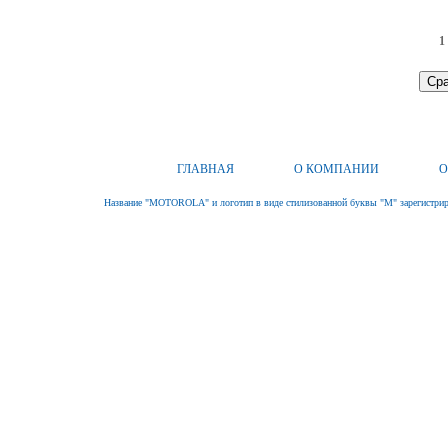
1
ГЛАВНАЯ
О КОМПАНИИ
О
Название "MOTOROLA" и логотип в виде стилизованной буквы "M" зарегистриро