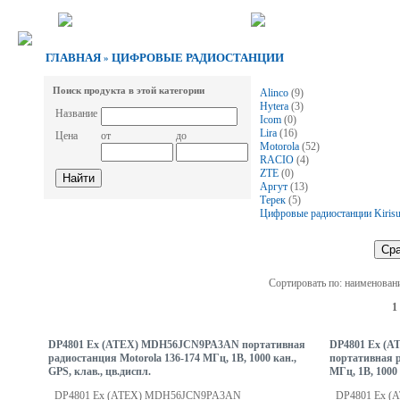
ГЛАВНАЯ
ЦИФРОВЫЕ РАДИОСТАНЦИИ
»
Поиск продукта в этой категории
Alinco
(9)
Hytera
(3)
Название
Icom
(0)
Lira
(16)
Цена
от
до
Motorola
(52)
RACIO
(4)
ZTE
(0)
Аргут
(13)
Терек
(5)
Цифровые радиостанции Kiris
Сортировать по: наименован
1
DP4801 Ex (ATEX) MDH56JCN9PA3AN портативная
DP4801 Ex (
радиостанция Motorola 136-174 МГц, 1В, 1000 кан.,
портативная р
GPS, клав., цв.диспл.
МГц, 1В, 1000 
DP4801 Ex (ATEX) MDH56JCN9PA3AN
DP4801 Ex (