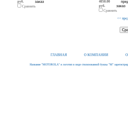
руб.
4050.00
руб.
Сравнить
Сравнить
<< пре
ГЛАВНАЯ
О КОМПАНИИ
О
Название "MOTOROLA" и логотип в виде стилизованной буквы "M" зарегистриро