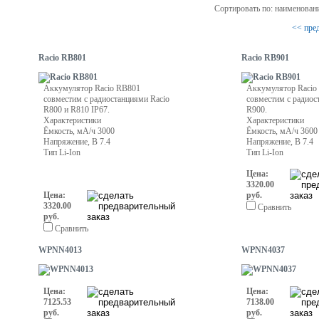
Сортировать по: наименован
<< пре
Racio RB801
Racio RB901
Аккумулятор Racio RB801
Аккумулятор Racio
совместим с радиостанциями Racio
совместим с радиос
R800 и R810 IP67.
R900.
Характеристики
Характеристики
Ёмкость, мА/ч 3000
Ёмкость, мА/ч 3600
Напряжение, В 7.4
Напряжение, В 7.4
Тип Li-Ion
Тип Li-Ion
Цена:
3320.00
Цена:
руб.
3320.00
Сравнить
руб.
Сравнить
WPNN4013
WPNN4037
Цена:
Цена:
7125.53
7138.00
руб.
руб.