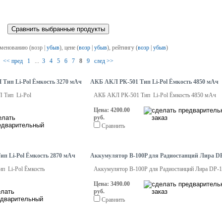
именованию (возр |
убыв
), цене (
возр
|
убыв
), рейтингу (
возр
|
убыв
)
<< пред
1
...
3
4
5
6
7
8
9
след >>
Тип Li-Pol Ёмкость 3270 мАч
АКБ АКЛ РК-501 Тип Li-Pol Ёмкость 4850 мАч
 Тип Li-Pol
АКБ АКЛ РК-501 Тип Li-Pol Ёмкость 4850 мАч
Цена: 4200.00
руб.
Сравнить
п Li-Pol Ёмкость 2870 мАч
Аккумулятор B-100P для Радиостанций Лира D
п Li-Pol Ёмкость
Аккумулятор B-100P для Радиостанций Лира DP-
Цена: 3490.00
руб.
Сравнить