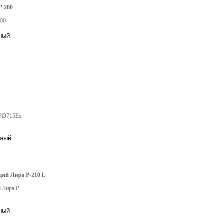
P-200
200
 PD715Ex
ций Лира P-210 L
 Лира P-