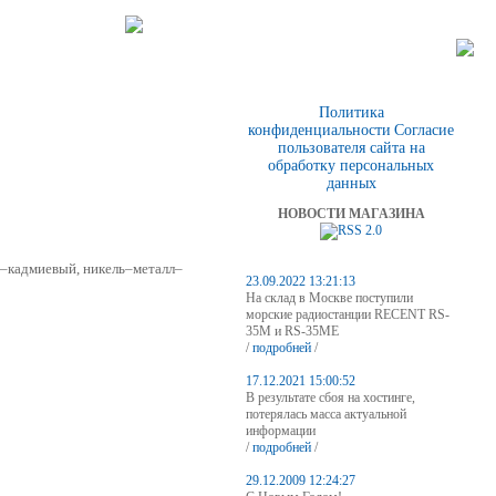
Политика
конфиденциальности
Согласие
пользователя сайта на
обработку персональных
данных
НОВОСТИ МАГАЗИНА
ь–кадмиевый, никель–металл–
23.09.2022 13:21:13
На склад в Москве поступили
морские радиостанции RECENT RS-
35M и RS-35ME
/
подробней
/
17.12.2021 15:00:52
В результате сбоя на хостинге,
потерялась масса актуальной
информации
/
подробней
/
29.12.2009 12:24:27