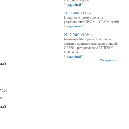
С Новым Годом!
/
подробней
/
21.12.2009 13:15:43
Продление промуошена на
радиостанции GP/GM и CP/CM серий
/
подробней
/
07.12.2009 14:08:14
Компания Моторола объявила о
снятии с производства радиостанций
GP320 и ретранслятора MTR2000
UHF 40W.
/
подробней
/
Смотреть все...
P-100
100