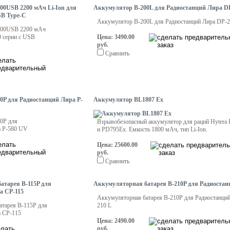
00USB 2200 мАч Li-Ion для
Аккумулятор B-200L для Радиостанций Лира D
SB Type-C
Аккумулятор B-200L для Радиостанций Лира DP-
000USB 2200 мАч
0 серии с USB
Цена: 3490.00
руб.
Сравнить
0P для Радиостанций Лира P-
Аккумулятор BL1807 Ex
0P для
Взрывобезопасный аккумулятор для раций Hytera
а P-580 UV
и PD795Ex. Емкость 1800 мАч, тип Li-Ion.
Цена: 25600.00
руб.
Сравнить
атарея B-115P для
Аккумуляторная батарея B-210P для Радиостан
а CP-115
Аккумуляторная батарея B-210P для Радиостанций
атарея B-115P для
210 L
а CP-115
Цена: 2490.00
руб.